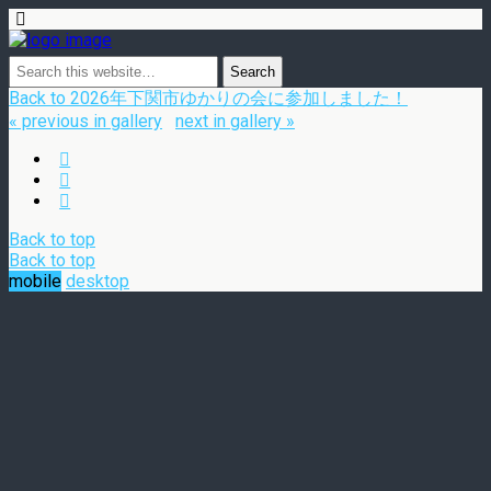
Back to 2026年下関市ゆかりの会に参加しました！
« previous in gallery
next in gallery »
Back to top
Back to top
mobile
desktop